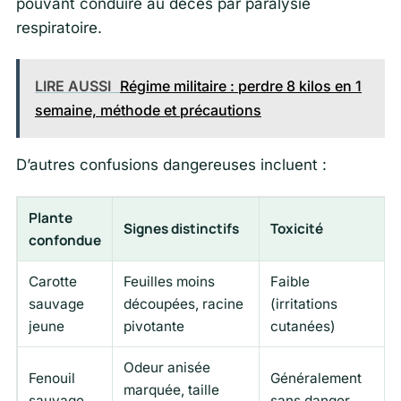
pouvant conduire au décès par paralysie
respiratoire.
LIRE AUSSI
Régime militaire : perdre 8 kilos en 1
semaine, méthode et précautions
D’autres confusions dangereuses incluent :
Plante
Signes distinctifs
Toxicité
confondue
Carotte
Feuilles moins
Faible
sauvage
découpées, racine
(irritations
jeune
pivotante
cutanées)
Odeur anisée
Fenouil
Généralement
marquée, taille
sauvage
sans danger