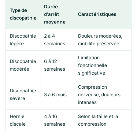
Durée
Type de
d’arrêt
Caractéristiques
discopathie
moyenne
Discopathie
2 à 4
Douleurs modérées,
légère
semaines
mobilité préservée
Limitation
Discopathie
6 à 12
fonctionnelle
modérée
semaines
significative
Compression
Discopathie
3 à 6 mois
nerveuse, douleurs
sévère
intenses
Hernie
4 à 16
Selon la taille et la
discale
semaines
compression