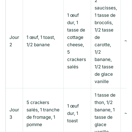
2
saucisses,
1 œuf
1 tasse de
dur, 1
brocolis,
tasse de
1/2 tasse
Jour
1 œuf, 1 toast,
cottage
de
~9
2
1/2 banane
cheese,
carotte,
5
1/2
crackers
banane,
salés
1/2 tasse
de glace
vanille
1 tasse de
5 crackers
thon, 1/2
1 œuf
Jour
salés, 1 tranche
banane, 1
dur, 1
~8
3
de fromage, 1
tasse de
toast
pomme
glace
vanille