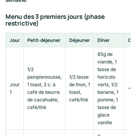
semaine
.
Menu des 3 premiers jours (phase
restrictive)
Jour
Petit-déjeuner
Déjeuner
Dîner
Cal
85g de
viande, 1
1/2
tasse de
pamplemousse,
1/2 tasse
haricots
Jour
1 toast, 2 c. à
de thon, 1
verts, 1/2
~1
1
café de beurre
toast,
banane, 1
de cacahuète,
café/thé
pomme, 1
café/thé
tasse de
glace
vanille