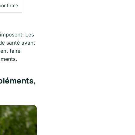
 confirmé
’imposent. Les
 de santé avant
ent faire
caments.
pléments,