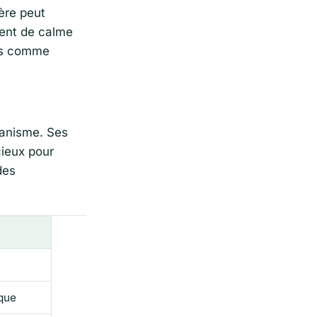
ère peut
iment de calme
ifs comme
ganisme. Ses
cieux pour
des
que