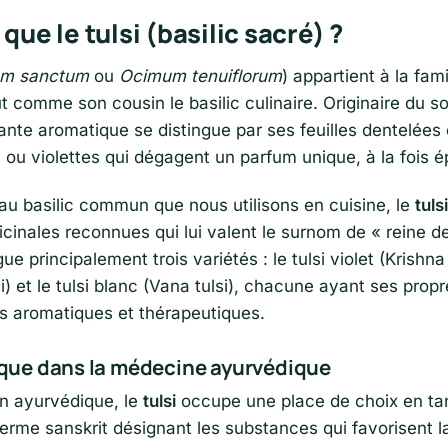
que le tulsi (basilic sacré) ?
m sanctum
ou
Ocimum tenuiflorum
) appartient à la fam
 comme son cousin le basilic culinaire. Originaire du s
lante aromatique se distingue par ses feuilles dentelées 
 ou violettes qui dégagent un parfum unique, à la fois é
au basilic commun que nous utilisons en cuisine, le
tulsi
cinales reconnues qui lui valent le surnom de « reine d
ue principalement trois variétés : le tulsi violet (Krishna t
i) et le tulsi blanc (Vana tulsi), chacune ayant ses prop
es aromatiques et thérapeutiques.
ique dans la médecine ayurvédique
on ayurvédique, le
tulsi
occupe une place de choix en ta
erme sanskrit désignant les substances qui favorisent la