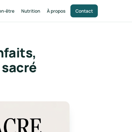
en-être
Nutrition
À propos
Contact
nfaits,
c sacré