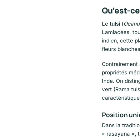
Qu’est-ce 
Le
tulsi
(
Ocimu
Lamiacées, tout
indien, cette p
fleurs blanches
Contrairement 
propriétés médi
Inde. On disting
vert (Rama tuls
caractéristiqu
Position un
Dans la traditi
« rasayana », t