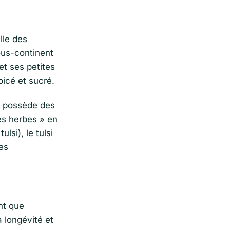
ille des
ous-continent
et ses petites
picé et sucré.
possède des
es herbes » en
ulsi), le tulsi
res
nt que
 longévité et