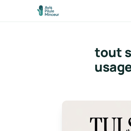
tout s
usage 