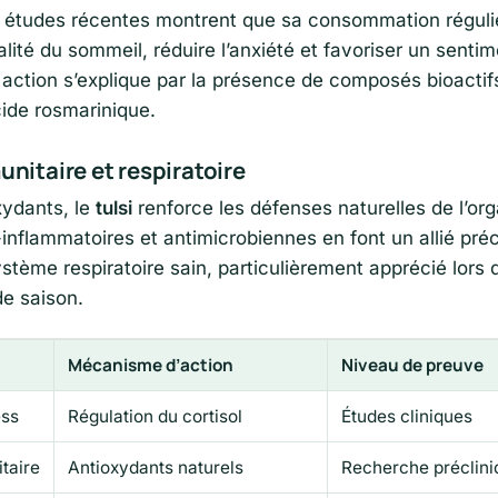
 études récentes montrent que sa consommation réguli
alité du sommeil, réduire l’anxiété et favoriser un sent
te action s’explique par la présence de composés bioact
acide rosmarinique.
nitaire et respiratoire
xydants, le
tulsi
renforce les défenses naturelles de l’or
-inflammatoires et antimicrobiennes en font un allié pré
stème respiratoire sain, particulièrement apprécié lors 
e saison.
Mécanisme d’action
Niveau de preuve
ess
Régulation du cortisol
Études cliniques
taire
Antioxydants naturels
Recherche préclini