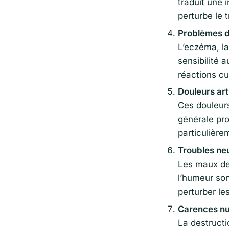
traduit une 
perturbe le t
Problèmes d
L’eczéma, la
sensibilité 
réactions cut
Douleurs art
Ces douleurs
générale pro
particulière
Troubles ne
Les maux de 
l’humeur son
perturber le
Carences nut
La destructi