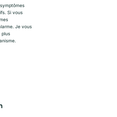
es symptômes
fs. Si vous
ômes
’alarme. Je vous
 plus
ganisme.
n