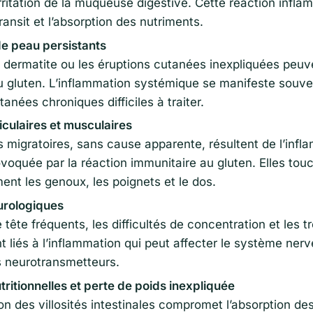
irritation de la muqueuse digestive. Cette réaction infla
ransit et l’absorption des nutriments.
e peau persistants
 dermatite ou les éruptions cutanées inexpliquées peuv
au gluten. L’inflammation systémique se manifeste souve
anées chroniques difficiles à traiter.
iculaires et musculaires
 migratoires, sans cause apparente, résultent de l’infl
voquée par la réaction immunitaire au gluten. Elles tou
ment les genoux, les poignets et le dos.
urologiques
tête fréquents, les difficultés de concentration et les t
t liés à l’inflammation qui peut affecter le système nerv
s neurotransmetteurs.
ritionnelles et perte de poids inexpliquée
on des villosités intestinales compromet l’absorption de