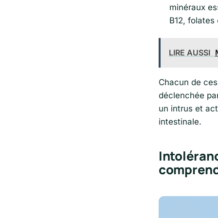
minéraux ess
B12, folates
LIRE AUSSI
Chacun de ces 
déclenchée par
un intrus et a
intestinale.
Intoléran
comprendr