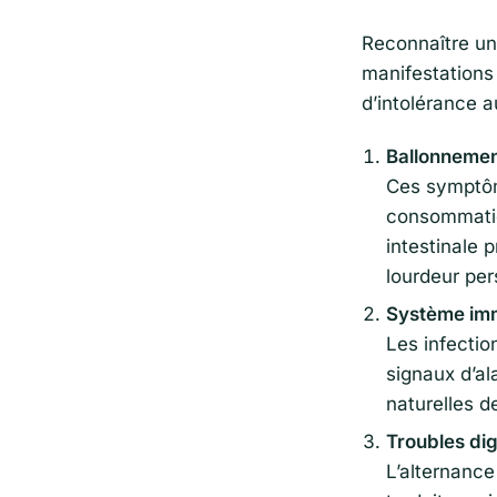
Reconnaître une
manifestations 
d’intolérance a
Ballonnemen
Ces symptôm
consommation
intestinale
lourdeur per
Système immu
Les infectio
signaux d’al
naturelles d
Troubles dig
L’alternance