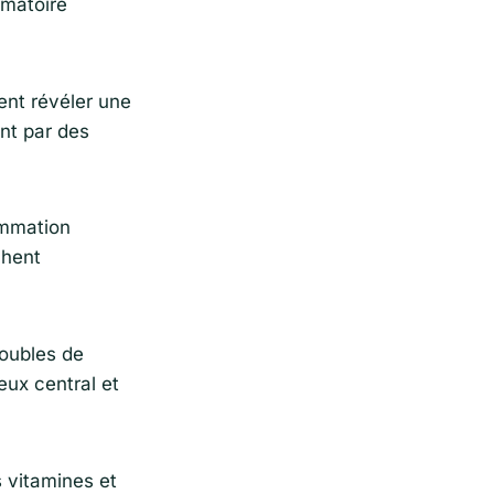
mmatoire
ent révéler une
nt par des
ammation
chent
roubles de
eux central et
s vitamines et