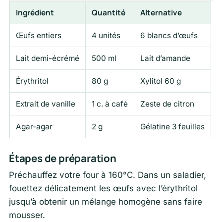
Ingrédient
Quantité
Alternative
Œufs entiers
4 unités
6 blancs d’œufs
Lait demi-écrémé
500 ml
Lait d’amande
Érythritol
80 g
Xylitol 60 g
Extrait de vanille
1 c. à café
Zeste de citron
Agar-agar
2 g
Gélatine 3 feuilles
Étapes de préparation
Préchauffez votre four à 160°C. Dans un saladier,
fouettez délicatement les œufs avec l’érythritol
jusqu’à obtenir un mélange homogène sans faire
mousser.