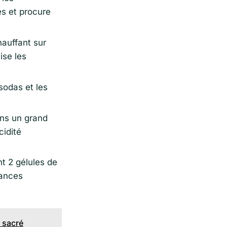
es et procure
hauffant sur
ise les
 sodas et les
ans un grand
cidité
t 2 gélules de
tances
c sacré