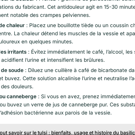
ons du fabricant. Cet antidouleur agit en 15-30 minut
ent notable des crampes pelviennes.
de chaleur
: Placez une bouillotte tiède ou un coussin c
ntre. La chaleur détend les muscles de la vessie et apa
loureux en quelques minutes.
es irritants
: Évitez immédiatement le café, l’alcool, les
cidifient l’urine et intensifient les brûlures.
 de soude
: Diluez une cuillère à café de bicarbonate d
t buvez. Cette solution alcalinise l’urine et neutralise l’a
 des douleurs.
ou canneberge
: Si vous en avez, prenez immédiatemen
u buvez un verre de jus de canneberge pur. Ces subs
adhésion bactérienne aux parois de la vessie.
tout savoir sur le tulsi : bienfaits, usage et histoire du basili