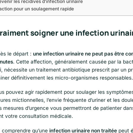
enir les récidives d’infection urinaire
’action pour un soulagement rapide
raiment soigner une infection urinai
ès le départ :
une infection urinaire ne peut pas être 
inutes
. Cette affection, généralement causée par la bact
i, nécessite un traitement antibiotique prescrit par un p
miner définitivement les micro-organismes responsables.
s pouvez agir rapidement pour soulager les symptôme
res mictionnelles, l’envie fréquente d’uriner et les doul
s mesures d’urgence vous permettront de patienter dan
nt votre consultation médicale.
 de comprendre qu’une
infection urinaire non traitée
peut é