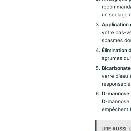
recommandati
un soulagem
Application 
votre bas-ve
spasmes dou
Élimination d
agrumes qui a
Bicarbonate
verre d’eau e
responsable
D-mannose 
D-mannose o
empêchent l’
LIRE AUSSI