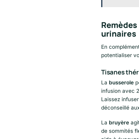
Remèdes n
urinaires
En complément 
potentialiser v
Tisanes thé
La
busserole
p
infusion avec 2
Laissez infuser
déconseillé au
La
bruyère
agi
de sommités fle