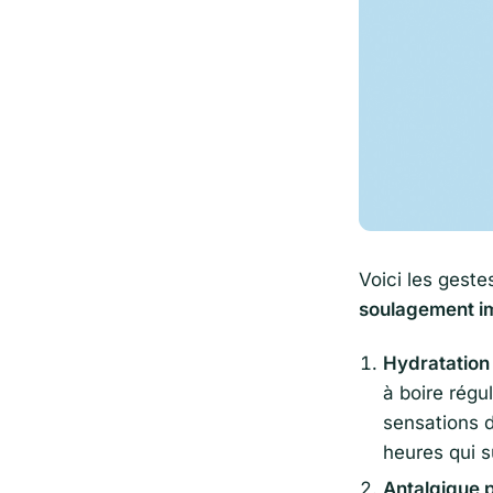
Voici les gest
soulagement i
Hydratation
à boire régu
sensations d
heures qui s
Antalgique p