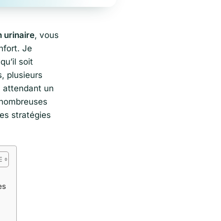
n urinaire
, vous
fort. Je
u’il soit
, plusieurs
 attendant un
e nombreuses
es stratégies
es