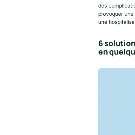
des complicati
provoquer une 
une hospitalisa
6 solutio
en quelq