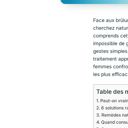
Face aux brûlur
cherchez natur
comprends cette
impossible de g
gestes simples
traitement app
femmes confron
les plus effica
Table des 
Peut-on vraim
6 solutions 
Remèdes natu
Quand consul