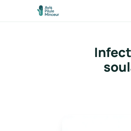
Infect
soul