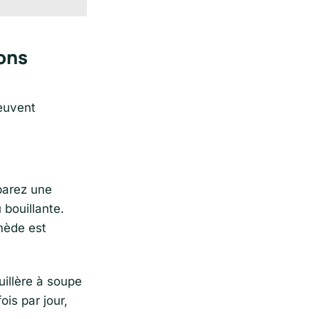
ions
uvent
parez une
 bouillante.
emède est
uillère à soupe
is par jour,