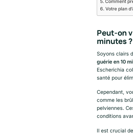
Comment prév
Votre plan d
Peut-on v
minutes ?
Soyons clairs d
guérie en 10 m
Escherichia col
santé pour éli
Cependant, vou
comme les brûlu
pelviennes. Ce
conditions ava
Il est crucial