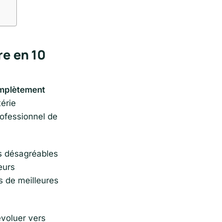
re en 10
complètement
érie
rofessionnel de
s désagréables
eurs
s de meilleures
voluer vers